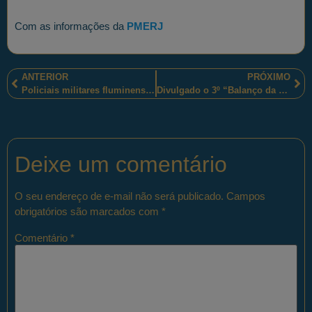
Com as informações da
PMERJ
ANTERIOR
PRÓXIMO
Policiais militares fluminenses da Corregedoria da Instituição Militar Estadual prenderam “sete milicianos que atuavam na Baixada Fluminense”
Divulgado o 3º “Balanço da Operação Manutenção da Ordem” dos policiais militares brasilienses
Deixe um comentário
O seu endereço de e-mail não será publicado.
Campos
obrigatórios são marcados com
*
Comentário
*