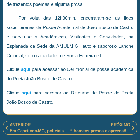
de trezentos poemas e alguma prosa.
Por volta das 12h30min, encerraram-se as lides
socioliterárias da Posse Academial de João Bosco de Castro
e serviu-se a Acadêmicos, Visitantes e Convidados, na
Esplanada da Sede da AMULMIG, lauto e saboroso Lanche
Colonial, sob os cuidados de Sônia Ferreira e Lili.
Clique
aqui
para acessar ao Cerimonial de posse acadêmica
do Poeta João Bosco de Castro.
Clique
aqui
para acessar ao Discurso de Posse do Poeta
João Bosco de Castro.
ANTERIOR
PRÓXIMO
Em Capetinga-MG, policiais militares mineiros encontram esconderijo e apreendem armas e vários explosivos
5 homens presos e apreensões (de drogas, materiais de tráfico, armas munições, redes de pescas etc.) pelos policiais militares sul-rio-grandenses