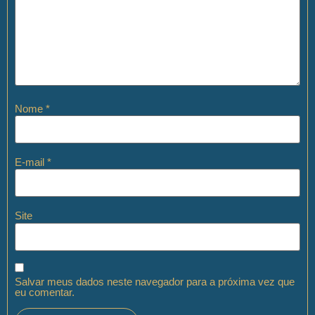
Nome
*
E-mail
*
Site
Salvar meus dados neste navegador para a próxima vez que
eu comentar.