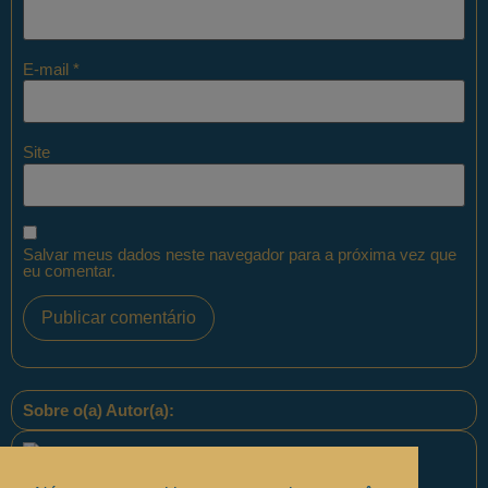
E-mail
*
Site
Salvar meus dados neste navegador para a próxima vez que
eu comentar.
Sobre o(a) Autor(a):