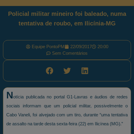
Policial militar mineiro foi baleado, numa
tentativa de roubo, em Ilicínia-MG
Equipe PontoPM
22/09/2017
20:00
Sem Comentários
N
otícia publicada no portal G1-Lavras e áudios de redes
sociais informam que um policial militar, possivelmente o
Cabo Vaneli, foi alvejado com um tiro, durante “uma tentativa
de assalto na tarde desta sexta-feira (22) em Ilicínea (MG).”