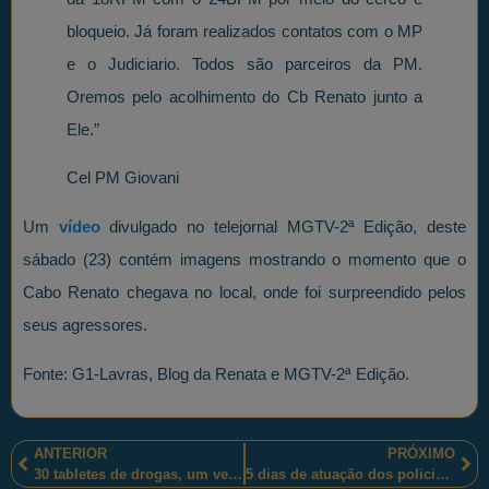
bloqueio. Já foram realizados contatos com o MP
e o Judiciario. Todos são parceiros da PM.
Oremos pelo acolhimento do Cb Renato junto a
Ele.”
Cel PM Giovani
Um
vídeo
divulgado no telejornal MGTV-2ª Edição, deste
sábado (23) contém imagens mostrando o momento que o
Cabo Renato chegava no local, onde foi surpreendido pelos
seus agressores.
Fonte: G1-Lavras, Blog da Renata e MGTV-2ª Edição.
ANTERIOR
PRÓXIMO
30 tabletes de drogas, um veículo roubado, uma arma de fogo, quatro celulares e três homens presos pelos policiais militares mineiros em Contagem-MG
5 dias de atuação dos policiais militares fluminenses na comunidade da Rocinha, Rio de Janeiro-RJ