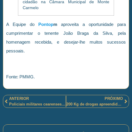
A Equipe do
Pontop
m
aproveita a oportunidade para
cumprimentar o tenente João Braga da Silva, pela
homenagem recebida, e desejar-lhe muitos sucessos
pessoais.
Fonte: PMMG.
ANTERIOR
PRÓXIMO
Policiais militares cearenses que atuam na polícia rodoviária estadual apoiaram as crianças da Associação Peter Pan
200 Kg de drogas apreendidos e um homem preso em Teixeira de Freitas-BA pelos policiais militares baianos