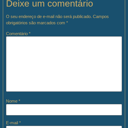
Deixe um comentário
O seu endereço de e-mail não será publicado.
Campos
obrigatórios são marcados com
*
Comentário
*
Nome
*
E-mail
*