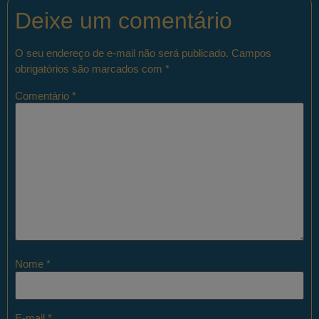
Deixe um comentário
O seu endereço de e-mail não será publicado.
Campos
obrigatórios são marcados com
*
Comentário
*
Nome
*
E-mail
*