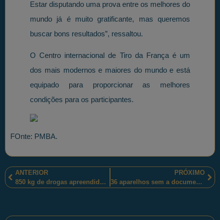
Estar disputando uma prova entre os melhores do
mundo já é muito gratificante, mas queremos
buscar bons resultados”, ressaltou.
O Centro internacional de Tiro da França é um
dos mais modernos e maiores do mundo e está
equipado para proporcionar as melhores
condições para os participantes.
FOnte: PMBA.
ANTERIOR
PRÓXIMO
850 kg de drogas apreendidos e 2 homens presos na Rodovia Raposo Tavares – SP270 – Vila Progresso, em Assis-SP
36 aparelhos sem a documentação de regularidade fiscal foram apreendidos, em Maracaju-MS, pelos policiais militares sul-mato-grossenses