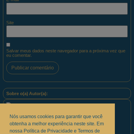
Site
Salvar meus dados neste navegador para a próxima vez que
eu comentar.
Sobre o(a) Autor(a):
Nós usamos cookies para garantir que você
obtenha a melhor experiência neste site. Em
nossa Política de Privacidade e Termos de
Equipe PontoPM