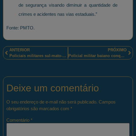
de segurança visando diminuir a quantidade de
crimes e acidentes nas vias estaduais.”
Fonte: PMTO.
ANTERIOR
PRÓXIMO
Policiais militares sul-mato-grossenses autuaram um homem por construção irregular às margens do Rio Aporé
Policial militar baiano conquistou importantes vitórias na 5ª etapa do Campeonato Brasileiro do Tiro Prático,
Deixe um comentário
O seu endereço de e-mail não será publicado.
Campos
obrigatórios são marcados com
*
Comentário
*