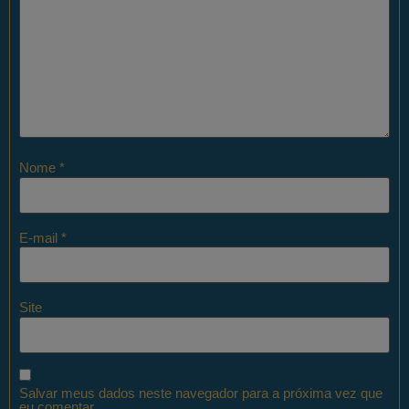
Nome
*
E-mail
*
Site
Salvar meus dados neste navegador para a próxima vez que
eu comentar.