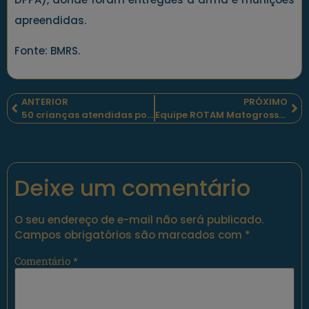
apreendidas.
Fonte: BMRS.
ANTERIOR
PRÓXIMO
50 crianças atendidas por projetos sociais apoiados por policiais militares baianos tiveram um dia de festa
Equipe ROTAM Matogrossense liberta reféns em Posto de combustíveis.
Deixe um comentário
O seu endereço de e-mail não será publicado.
Campos obrigatórios são marcados com
*
Comentário
*