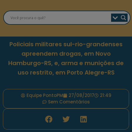
Policiais militares sul-rio-grandenses
apreendem drogas, em Novo
Hamburgo-RS, e, arma e munições de
uso restrito, em Porto Alegre-RS
Equipe PontoPM
27/08/2017
21:49
Sem Comentários