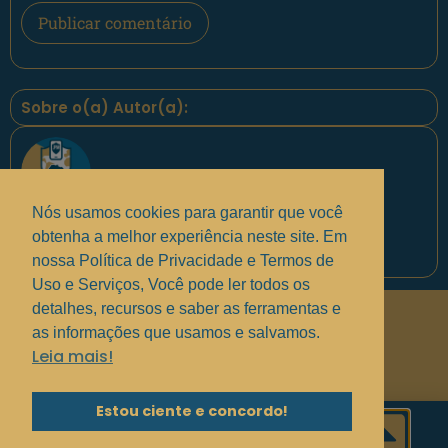
Sobre o(a) Autor(a):
Nós usamos cookies para garantir que você
obtenha a melhor experiência neste site. Em
Equipe PontoPM
nossa Política de Privacidade e Termos de
Uso e Serviços, Você pode ler todos os
detalhes, recursos e saber as ferramentas e
Políticas de Privacidade
.
as informações que usamos e salvamos.
Termos de uso e Serviços
.
Leia mais!
Solucionando suas dúvidas
.
Estou ciente e concordo!
Copyright © 2017 - 2025 —
Grupo MindBR
—
PontoPM