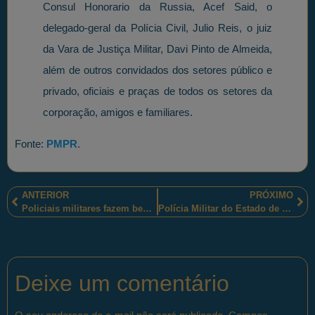
Consul Honorario da Russia, Acef Said, o
delegado-geral da Polícia Civil, Julio Reis, o juiz
da Vara de Justiça Militar, Davi Pinto de Almeida,
além de outros convidados dos setores público e
privado, oficiais e praças de todos os setores da
corporação, amigos e familiares.
Fonte:
PMPR
.
ANTERIOR
PRÓXIMO
Policiais militares fazem bem feito para as comunidades do Rio de Janeiro e mostram resultados
Polícia Militar do Estado de São Paulo homenageia advogado(a)s neste 11 de Agosto de 2017
Deixe um comentário