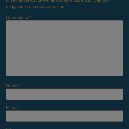
O seu endereço de e-mail não será publicado.
Campos
obrigatórios são marcados com
*
Comentário
*
Nome
*
E-mail
*