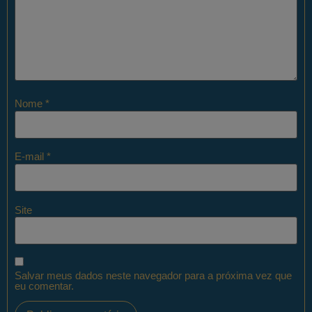
Nome
*
E-mail
*
Site
Salvar meus dados neste navegador para a próxima vez que
eu comentar.