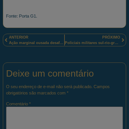
Fonte: Porta G1.
ANTERIOR
PRÓXIMO
Ação marginal ousada desafia forças fluminenses de segurança pública
Policiais militares sul-rio-grandenses e o “Beatle” Paul McCartney
Deixe um comentário
O seu endereço de e-mail não será publicado.
Campos
obrigatórios são marcados com
*
Comentário
*