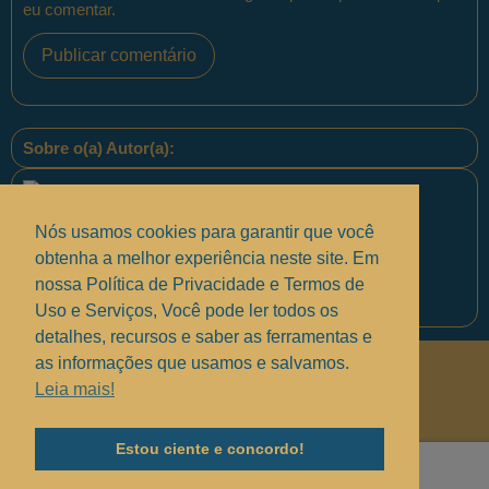
eu comentar.
Sobre o(a) Autor(a):
Nós usamos cookies para garantir que você
obtenha a melhor experiência neste site. Em
nossa Política de Privacidade e Termos de
Equipe PontoPM
Uso e Serviços, Você pode ler todos os
detalhes, recursos e saber as ferramentas e
as informações que usamos e salvamos.
Políticas de Privacidade
.
Leia mais!
Termos de uso e Serviços
.
Solucionando suas dúvidas
.
Estou ciente e concordo!
Copyright © 2017 - 2025 —
Grupo MindBR
— PontoPM