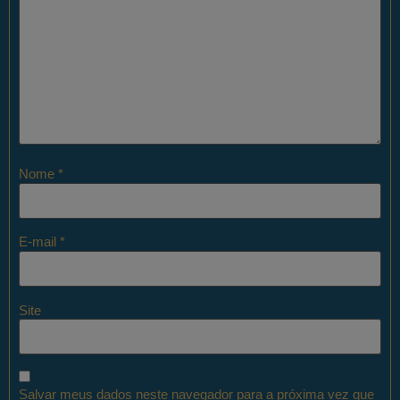
Nome
*
E-mail
*
Site
Salvar meus dados neste navegador para a próxima vez que