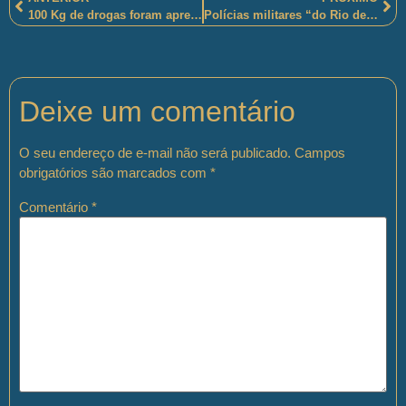
100 Kg de drogas foram apreendidas por polícias militares cearenses, em Caucaia-CE
Polícias militares “do Rio de Janeiro e Espírito Santo unem forças e fazem operação integrada”
Deixe um comentário
O seu endereço de e-mail não será publicado.
Campos
obrigatórios são marcados com
*
Comentário
*