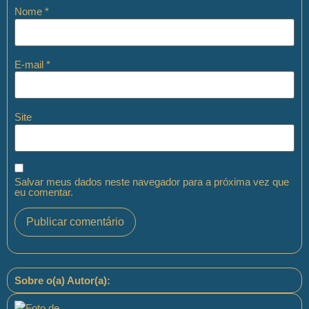
Nome
*
E-mail
*
Site
Salvar meus dados neste navegador para a próxima vez que
eu comentar.
Sobre o(a) Autor(a):