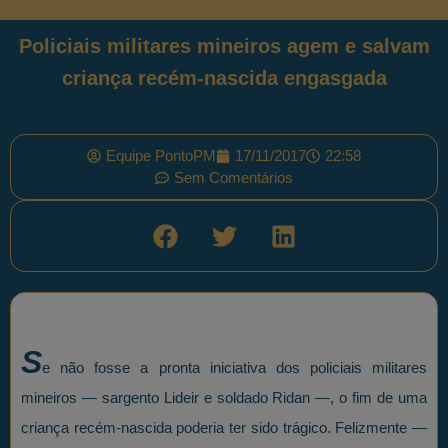
Policiais militares mineiros agem e salvam
criança recém-nascida engasgada
Equipe PontoPM
17/11/2017
22:58
Sem Comentários
S
e não fosse a pronta iniciativa dos policiais militares
mineiros — sargento Lideir e soldado Ridan —, o fim de uma
criança recém-nascida poderia ter sido trágico. Felizmente —