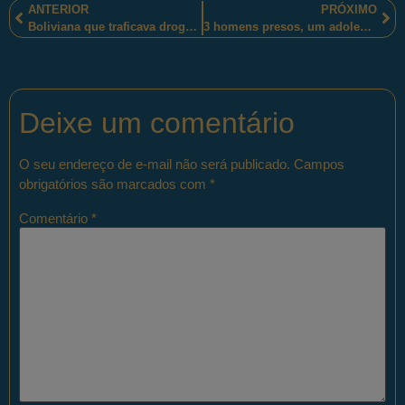
ANTERIOR
PRÓXIMO
Boliviana que traficava drogas teve a viagem interrompida pelos policiais militares paulistas, em Ourinhos-SP
3 homens presos, um adolescente, armas e drogas apreendidas, no Complexo da Serrinha, pelos policiais militares fluminenses
Deixe um comentário
O seu endereço de e-mail não será publicado.
Campos
obrigatórios são marcados com
*
Comentário
*