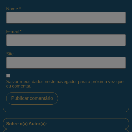
Nome
*
E-mail
*
Site
Salvar meus dados neste navegador para a próxima vez que
eu comentar.
Sobre o(a) Autor(a):