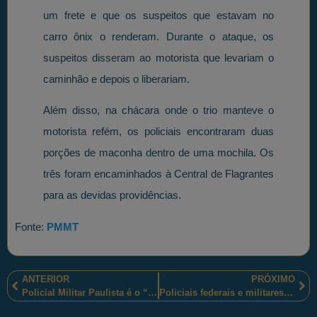
um frete e que os suspeitos que estavam no
carro ônix o renderam. Durante o ataque, os
suspeitos disseram ao motorista que levariam o
caminhão e depois o liberariam.
Além disso, na chácara onde o trio manteve o
motorista refém, os policiais encontraram duas
porções de maconha dentro de uma mochila. Os
três foram encaminhados à Central de Flagrantes
para as devidas providências.
Fonte:
PMMT
ANTERIOR
PRÓXIMO
Policial Militar Paulista é o “Marlon Black Style (MBS)”
Policiais federais e militares apreenderam “drogas com destino ao agreste paraibano”