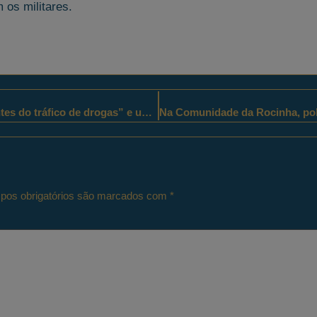
 os militares.
“183,000 kg da droga e R$ 2.971,50 provenientes do tráfico de drogas” e um adolescente foram apreendidos e dois homens presos pelos policiais militares paulistas em Itapeva-SP
os obrigatórios são marcados com
*