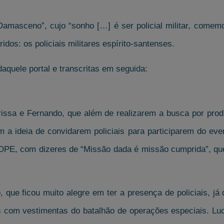
amasceno”, cujo “sonho […] é ser policial militar, comemor
idos: os policiais militares espírito-santenses.
aquele portal e transcritas em seguida:
Larissa e Fernando, que além de realizarem a busca por pro
am a ideia de convidarem policiais para participarem do ev
PE, com dizeres de “Missão dada é missão cumprida”, que
ue ficou muito alegre em ter a presença de policiais, já
 com vestimentas do batalhão de operações especiais. Luc