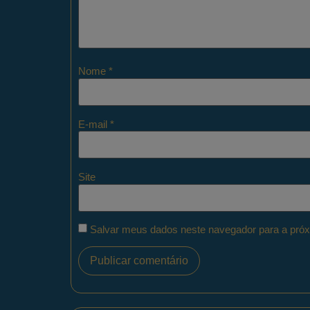
Nome
*
E-mail
*
Site
Salvar meus dados neste navegador para a próx