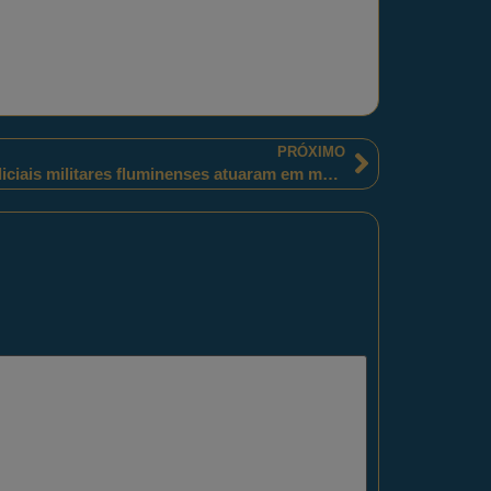
PRÓXIMO
Na Comunidade da Rocinha, policiais militares fluminenses atuaram em mais um dia de confronto