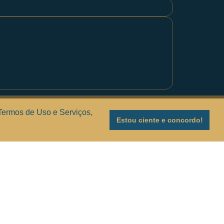
Solucionando suas dúvidas
.
 Termos de Uso e Serviços,
Estou ciente e concordo!