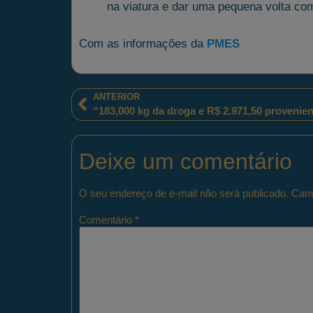
na viatura e dar uma pequena volta com
Com as informações da
PMES
ANTERIOR
Deixe um comentário
O seu endereço de e-mail não será publicado.
Camp
Comentário
*