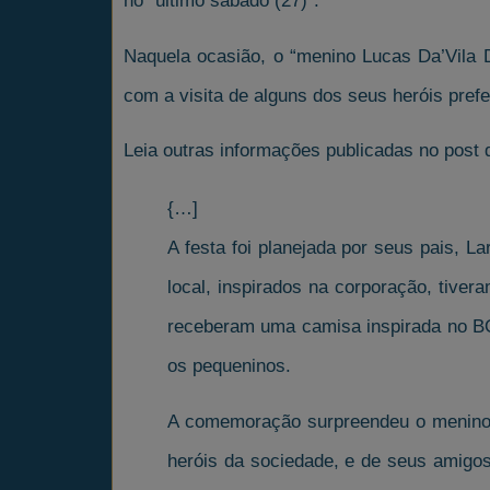
no “último sábado (27)”.
Naquela ocasião, o “menino Lucas Da’Vila D
com a visita de alguns dos seus heróis prefer
Leia outras informações publicadas no post d
{…]
A festa foi planejada por seus pais, 
local, inspirados na corporação, tiver
receberam uma camisa inspirada no BO
os pequeninos.
A comemoração surpreendeu o menino, q
heróis da sociedade, e de seus amigos