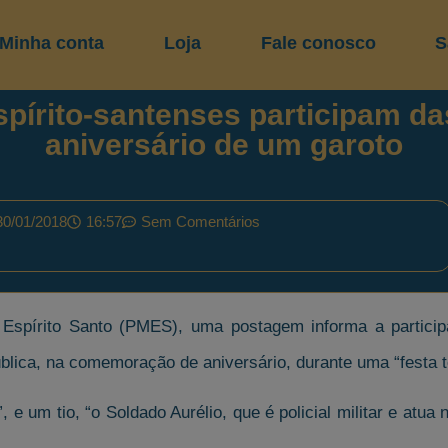
Minha conta
Loja
Fale conosco
S
 espírito-santenses participam
aniversário de um garoto
30/01/2018
16:57
Sem Comentários
o Espírito Santo (PMES), uma postagem informa a particip
ública, na comemoração de aniversário, durante uma “festa 
, e um tio, “o Soldado Aurélio, que é policial militar e atua