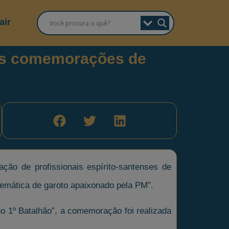
air
 das comemorações de
ação de profissionais espírito-santenses de
temática de garoto apaixonado pela PM”.
 no 1º Batalhão”, a comemoração foi realizada