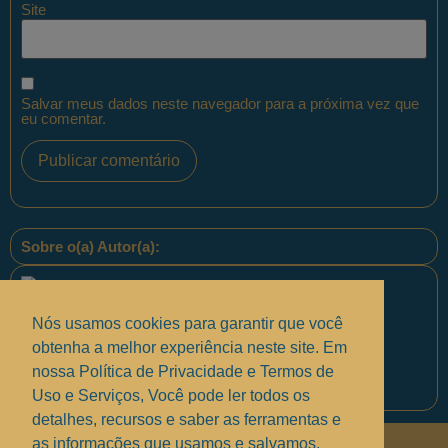
Site
Salvar meus dados neste navegador para a próxima vez que
eu comentar.
Sobre o(a) Autor(a):
Nós usamos cookies para garantir que você
obtenha a melhor experiência neste site. Em
nossa Política de Privacidade e Termos de
Equipe PontoPM
Uso e Serviços, Você pode ler todos os
detalhes, recursos e saber as ferramentas e
as informações que usamos e salvamos.