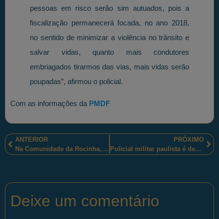
pessoas em risco serão sim autuados, pois a
fiscalização permanecerá focada, no ano 2018,
no sentido de minimizar a violência no trânsito e
salvar vidas, quanto mais condutores
embriagados tirarmos das vias, mais vidas serão
poupadas”, afirmou o policial.
Com as informações da
PMDF
ANTERIOR
PRÓXIMO
Na Comunidade da Rocinha, policiais militares fluminenses atuaram em mais um dia de confronto
Policial militar paulista é destacado pelo profissionalismo, na proteção pública, e honradez, na cidadania
Deixe um comentário