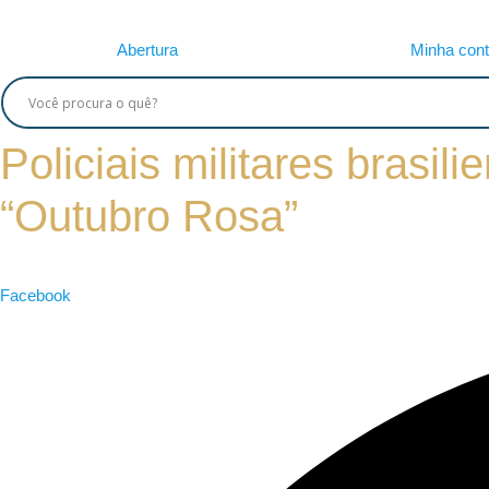
Ir
para
Abertura
Minha con
o
conteúdo
Policiais militares bras
“Outubro Rosa”
Facebook