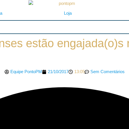
ta
Loja
ilienses estão engajada(o
Equipe PontoPM
21/10/2017
13:05
Sem Comentários