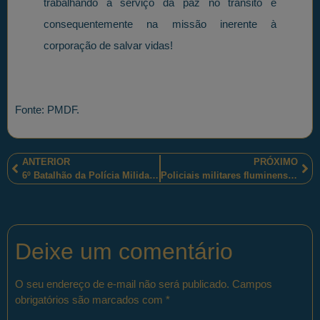
trabalhando a serviço da paz no trânsito e
consequentemente na missão inerente à
corporação de salvar vidas!
Fonte: PMDF.
ANTERIOR
PRÓXIMO
6º Batalhão da Polícia Milidar do Distrito Federal destaca-se com a boa performance dos seus policiais militares
Policiais militares fluminenses prendem mais um dos líderes “tráfico de drogas do Complexo do Chapadão”
Deixe um comentário
O seu endereço de e-mail não será publicado.
Campos
obrigatórios são marcados com
*