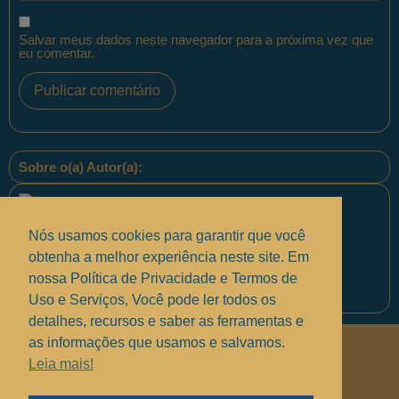
Salvar meus dados neste navegador para a próxima vez que
eu comentar.
Sobre o(a) Autor(a):
Nós usamos cookies para garantir que você
obtenha a melhor experiência neste site. Em
nossa Política de Privacidade e Termos de
Equipe PontoPM
Uso e Serviços, Você pode ler todos os
detalhes, recursos e saber as ferramentas e
as informações que usamos e salvamos.
Políticas de Privacidade
.
Leia mais!
Termos de uso e Serviços
.