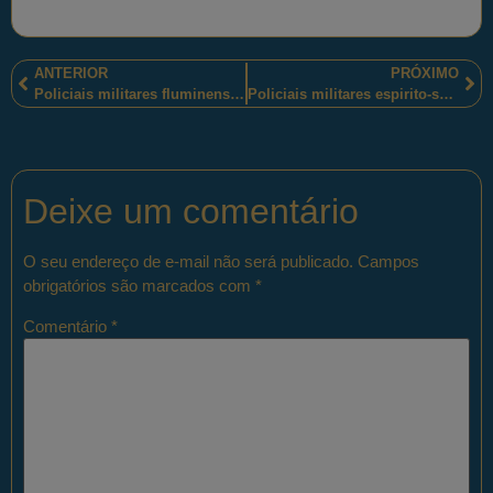
ANTERIOR
PRÓXIMO
Policiais militares fluminenses prenderam “quatro criminosos” e apreenderam “fuzis e pistola na Linha Amarela”, na cidade do Rio de Janeiro-RJ
Policiais militares espirito-santenses participam de seminário promovido pela Diretoria de Recursos Humanos
Deixe um comentário
O seu endereço de e-mail não será publicado.
Campos
obrigatórios são marcados com
*
Comentário
*