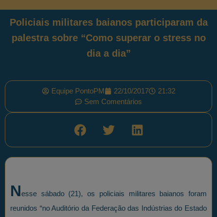
Policiais militares baianos participaram da
palestra sobre “Como superar o stress no
dia a dia”
Equipe PontoPM
22/10/2017
21:32
Sem Comentários
N
esse sábado (21), os policiais militares baianos foram
reunidos “no Auditório da Federação das Indústrias do Estado