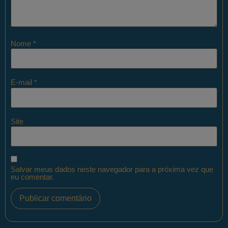
Nome
*
E-mail
*
Site
Salvar meus dados neste navegador para a próxima vez que
eu comentar.