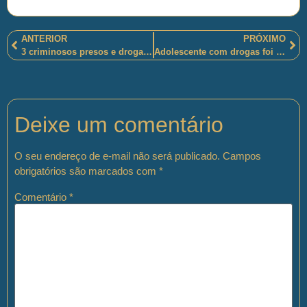
ANTERIOR
PRÓXIMO
3 criminosos presos e drogas e armas de fogo apreendidas pelos policiais militares fluminenses, no “Morro do Chaves, em Barros Filho”-RJ
Adolescente com drogas foi apreendido, em Vitória-ES, pelos policiais militares espírito-santenses
Deixe um comentário
O seu endereço de e-mail não será publicado.
Campos
obrigatórios são marcados com
*
Comentário
*