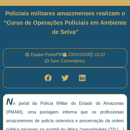
Policiais militares amazonenses realizam o
“Curso de Operações Policiais em Ambiente
de Selva”
Equipe PontoPM
23/01/2018
15:22
Sem Comentários
N
o portal da Polícia Militar do Estado do Amazonas
(PMAM), uma postagem informa que os profissionais
amazonenses de polícia ostensiva e preservação da ordem
pública iniciaram na manhã da última “segunda-feira (22) […]