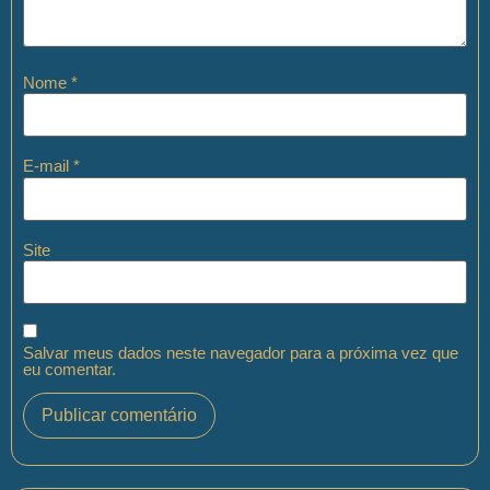
Nome
*
E-mail
*
Site
Salvar meus dados neste navegador para a próxima vez que
eu comentar.