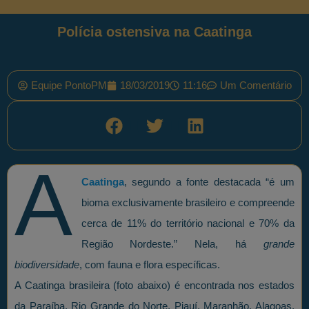
Polícia ostensiva na Caatinga
Equipe PontoPM
18/03/2019
11:16
Um Comentário
A
Caatinga
, segundo a fonte destacada “é um
bioma exclusivamente brasileiro e compreende
cerca de 11% do território nacional e 70% da
Região Nordeste.” Nela, há
grande
biodiversidade
, com fauna e flora específicas.
A Caatinga brasileira (foto abaixo) é encontrada nos estados
da Paraíba, Rio Grande do Norte, Piauí, Maranhão, Alagoas,