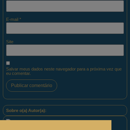
E-mail
*
Site
Salvar meus dados neste navegador para a próxima vez que
eu comentar.
Sobre o(a) Autor(a):