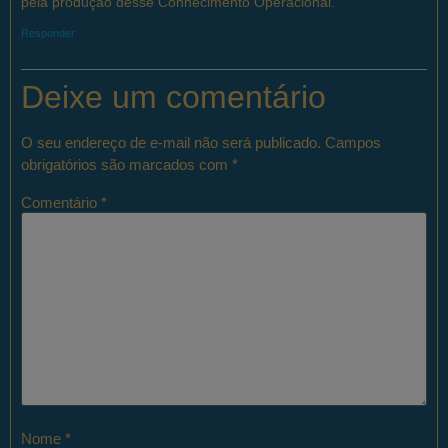
pela produção desse Conhecimento Operacional.
Responder
Deixe um comentário
O seu endereço de e-mail não será publicado.
Campos
obrigatórios são marcados com
*
Comentário
*
Nome
*