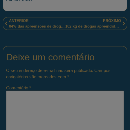
ANTERIOR
PRÓXIMO
84% das apreensões de drogas realizadas pelos policiais militares cearense, no mês de julho, ocorreram na região do Cariri
102 kg de drogas apreendidos e um homem e uma mulher presos pelos policiais militares sul-mato-grossenses em Iguatemi-MS
Deixe um comentário
O seu endereço de e-mail não será publicado.
Campos
obrigatórios são marcados com
*
Comentário
*