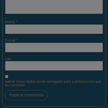
Nome
*
E-mail
*
Site
Salvar meus dados neste navegador para a próxima vez que
eu comentar.