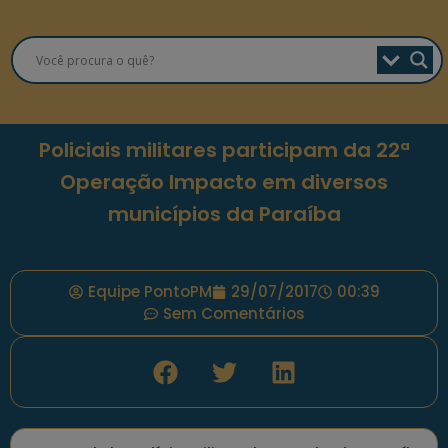
Policiais militares participam da 22ª
Operação Impacto em diversos
municípios da Paraíba
Equipe PontoPM
29/07/2017
00:39
Sem Comentários