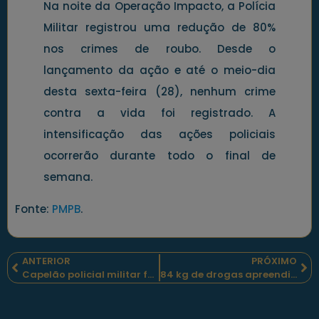
Na noite da Operação Impacto, a Polícia
Militar registrou uma redução de 80%
nos crimes de roubo. Desde o
lançamento da ação e até o meio-dia
desta sexta-feira (28), nenhum crime
contra a vida foi registrado. A
intensificação das ações policiais
ocorrerão durante todo o final de
semana.
Fonte:
PMPB
.
ANTERIOR
PRÓXIMO
Capelão policial militar foi homenageado no Centro de Ensino da Polícia Militar de Santa Catarina
84 kg de drogas apreendidos e dois homens presos pelos policiais militares paulistas, em Itapira-SP