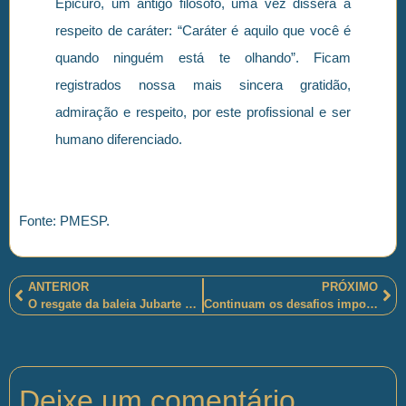
Epicuro, um antigo filósofo, uma vez dissera a
respeito de caráter: “Caráter é aquilo que você é
quando ninguém está te olhando”. Ficam
registrados nossa mais sincera gratidão,
admiração e respeito, por este profissional e ser
humano diferenciado.
Fonte: PMESP.
ANTERIOR
PRÓXIMO
O resgate da baleia Jubarte na Praia Grande em Arraial do Cabo-RJ
Continuam os desafios impostos aos policiais militares fluminenses responsáveis pela proteção da Comunidade da Rocinha, na cidade do Rio de Janeiro
Deixe um comentário