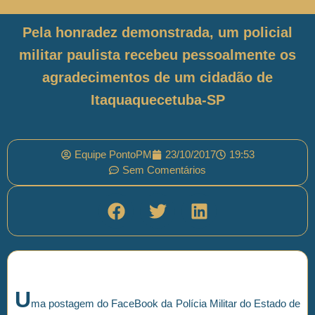
Pela honradez demonstrada, um policial
militar paulista recebeu pessoalmente os
agradecimentos de um cidadão de
Itaquaquecetuba-SP
Equipe PontoPM
23/10/2017
19:53
Sem Comentários
U
ma postagem do FaceBook da Polícia Militar do Estado de