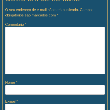
O seu endereço de e-mail não será publicado.
Campos
obrigatórios são marcados com
*
Comentário
*
Nome
*
E-mail
*