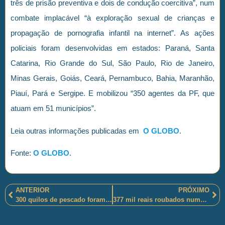
três de prisão preventiva e dois de condução coercitiva”, num
combate implacável “à exploração sexual de crianças e
propagação de pornografia infantil na internet”. As ações
policiais foram desenvolvidas em estados: Paraná, Santa
Catarina, Rio Grande do Sul, São Paulo, Rio de Janeiro,
Minas Gerais, Goiás, Ceará, Pernambuco, Bahia, Maranhão,
Piauí, Pará e Sergipe. E mobilizou “350 agentes da PF, que
atuam em 51 municípios”.
Leia outras informações publicadas em
O GLOBO
.
Fonte:
O GLOBO
.
ANTERIOR
PRÓXIMO
300 quilos de pescado foram apreendidos e 10 suspeitos conduzidos à Central de Flagrantes de pelos policiais militares mato-grossenses
377 mil reais roubados numa agencia bancária de São Paulo foram apreendidos e agentes criminosos presos pelos policiais militares