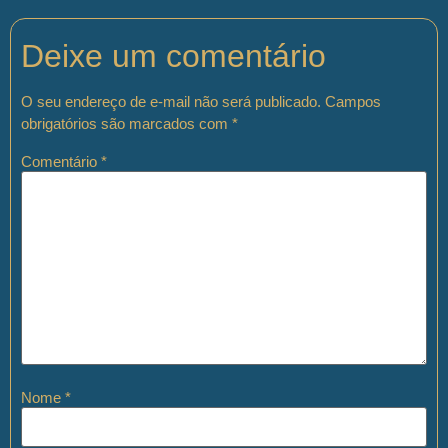
Deixe um comentário
O seu endereço de e-mail não será publicado.
Campos
obrigatórios são marcados com
*
Comentário
*
Nome
*