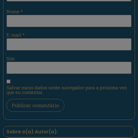
Nome
*
E-mail
*
Site
Salvar meus dados neste navegador para a próxima vez
que eu comentar.
Sobre o(a) Autor(a):