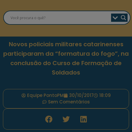
Novos policiais militares catarinenses
participaram da “formatura do fogo”, na
conclusão do Curso de Formação de
Soldados
Equipe PontoPM
30/10/2017
18:09
Sem Comentários