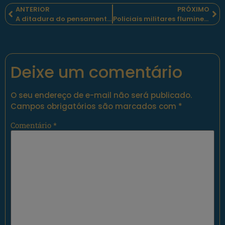
ANTERIOR
PRÓXIMO
A ditadura do pensamento ou a liberdade do diálogo?
Policiais militares fluminenses sepultaram mais um companheiro de farda
Deixe um comentário
O seu endereço de e-mail não será publicado.
Campos obrigatórios são marcados com
*
Comentário
*