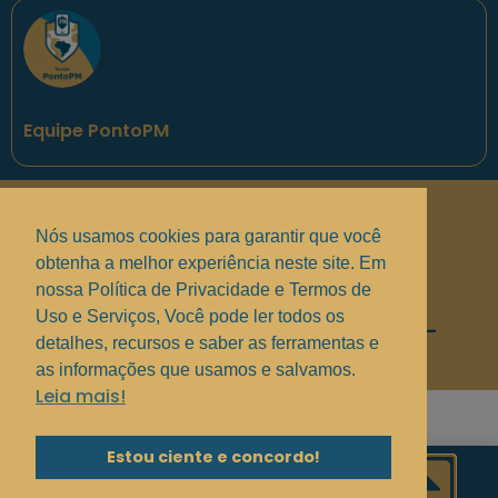
Equipe PontoPM
Políticas de Privacidade
.
Nós usamos cookies para garantir que você
Termos de uso e Serviços
.
obtenha a melhor experiência neste site. Em
Solucionando suas dúvidas
.
nossa Política de Privacidade e Termos de
Uso e Serviços, Você pode ler todos os
Copyright © 2017 - 2025 —
Grupo MindBR
—
detalhes, recursos e saber as ferramentas e
PontoPM
as informações que usamos e salvamos.
Leia mais!
Estou ciente e concordo!