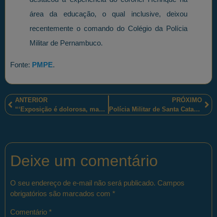
área da educação, o qual inclusive, deixou
recentemente o comando do Colégio da Polícia
Militar de Pernambuco.
Fonte:
PMPE
.
ANTERIOR
PRÓXIMO
“‘Exposição é dolorosa, mas necessária’ , explica a Odebrecht, em carta a funcionários”.
Polícia Militar de Santa Catarina homenageia o soldado Vinicius Santanna Klein!
Deixe um comentário
O seu endereço de e-mail não será publicado.
Campos
obrigatórios são marcados com
*
Comentário
*