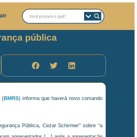
air
ança pública
 (
BMRS
) informa que haverá novo comando
egurança Pública, Cezar Schirmer” sobre “a
 foram apresentados […] após a apresentação