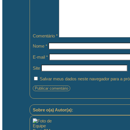
Comentário
*
Nome
*
E-mail
*
Site
Salvar meus dados neste navegador para a pró
Sobre o(a) Autor(a):