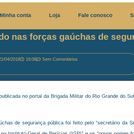
Minha conta
Loja
Fale conosco
S
o nas forças gaúchas de segur
21/04/2018
16:08
Sem Comentários
publicada no portal da Brigada Militar do Rio Grande do Sul
has de segurança pública foi feito pelo “secretário da S
 no Instituto-Geral de Perícias (IGP)” e os “novos nomes