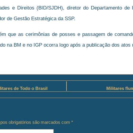
es e Direitos (BID/SJDH), diretor do Departamento de I
or de Gestão Estratégica da SSP.
m que as cerimônias de posses e passagem de comando 
o na BM e no IGP ocorra logo após a publicação dos atos n
litares de Todo o Brasil
Militares fl
os obrigatórios são marcados com
*