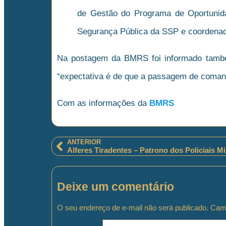
de Gestão do Programa de Oportunidad
Segurança Pública da SSP e coordenad
Na postagem da BMRS foi informado també
“expectativa é de que a passagem de comand
Com as informações da
BMRS
ANTERIOR
Alferes Tiradentes – Patrono dos Policiais Mi
Deixe um comentário
O seu endereço de e-mail não será publicado.
Camp