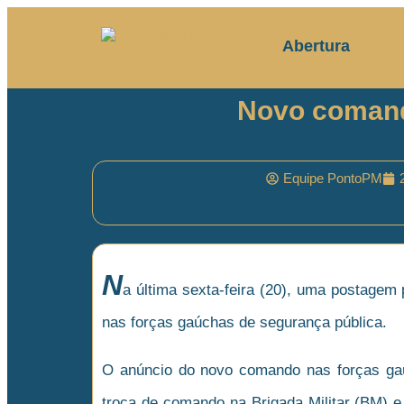
Abertura
Novo comand
Equipe PontoPM
N
a última sexta-feira (20), uma postagem 
nas forças gaúchas de segurança pública.
O anúncio do novo comando nas forças gaúc
troca de comando na Brigada Militar (BM) e