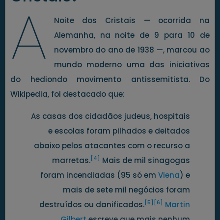
A
Noite dos Cristais — ocorrida na
Alemanha, na noite de 9 para 10 de
novembro do ano de 1938 —, marcou ao
mundo moderno uma das iniciativas
do hediondo movimento antissemitista. Do
Wikipedia, foi destacado que:
As casas dos cidadãos judeus, hospitais
e escolas foram pilhados e deitados
abaixo pelos atacantes com o recurso a
[4]
marretas.
Mais de mil sinagogas
foram incendiadas (95 só em
Viena
) e
mais de sete mil negócios foram
[5]
[6]
destruídos ou danificados.
Martin
Gilbert
escreve que mais nenhum