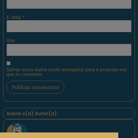
E-mail
*
Site
Salvar meus dados neste navegador para a próxima vez
que eu comentar.
Sobre o(a) Autor(a):