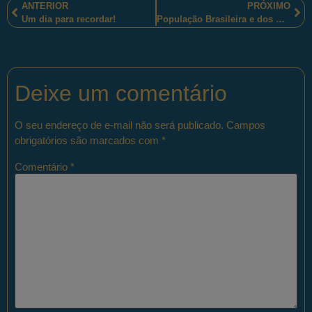
ANTERIOR
PRÓXIMO
Um dia para recordar!
População Brasileira e dos Estados Federados.
Deixe um comentário
O seu endereço de e-mail não será publicado.
Campos
obrigatórios são marcados com
*
Comentário
*