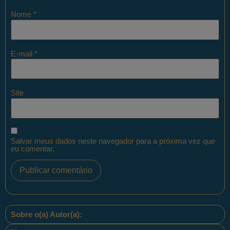
Nome
*
E-mail
*
Site
Salvar meus dados neste navegador para a próxima vez que
eu comentar.
Sobre o(a) Autor(a):