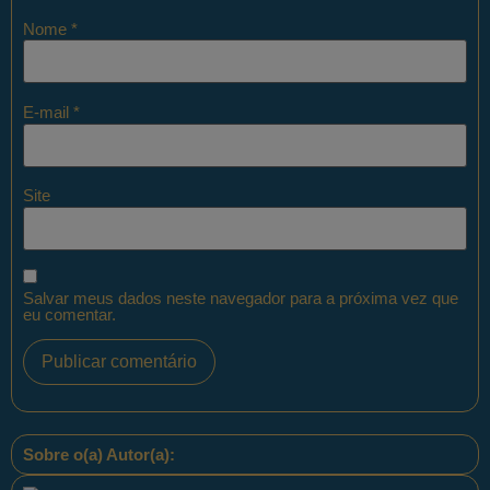
Nome
*
E-mail
*
Site
Salvar meus dados neste navegador para a próxima vez que
eu comentar.
Sobre o(a) Autor(a):