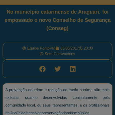
No município catarinense de Araguari, foi
empossado o novo Conselho de Segurança
(Conseg)
Equipe PontoPM
05/06/2017
20:30
Sem Comentários
A prevenção do crime e redução do medo o crime são mais
exitosas quando desenvolvidas conjuntamente pela
comunidade local, ou seus representantes, e os profissionais
da #políciaostensivaepreservaçãodaordempública.