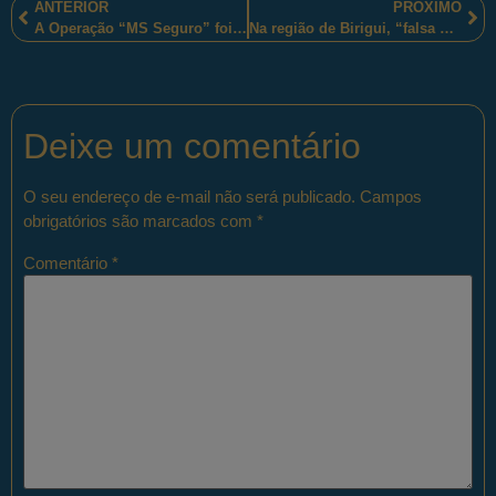
ANTERIOR
PRÓXIMO
A Operação “MS Seguro” foi desenvolvida pelos profissionais sul-mato-grossenses do 9° Batalhão da Polícia Militar
Na região de Birigui, “falsa grávida” não convenceu os patrulheiros rodoviários da Polícia Militar de São Paulo
Deixe um comentário
O seu endereço de e-mail não será publicado.
Campos
obrigatórios são marcados com
*
Comentário
*