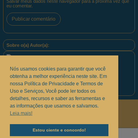
Salvar meus dados neste navegador para a próxima vez que
eu comentar.
Sobre o(a) Autor(a):
Nós usamos cookies para garantir que você
obtenha a melhor experiência neste site. Em
nossa Política de Privacidade e Termos de
Equipe PontoPM
Uso e Serviços, Você pode ler todos os
detalhes, recursos e saber as ferramentas e
as informações que usamos e salvamos.
Políticas de Privacidade
.
Leia mais!
Termos de uso e Serviços
.
Solucionando suas dúvidas
.
Estou ciente e concordo!