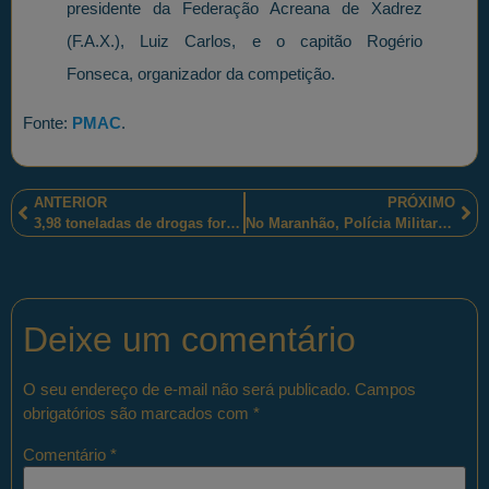
presidente da Federação Acreana de Xadrez
(F.A.X.), Luiz Carlos, e o capitão Rogério
Fonseca, organizador da competição.
Fonte:
PMAC
.
ANTERIOR
PRÓXIMO
3,98 toneladas de drogas foram apreendidas por policiais militares, em Itaquiraí, no Mato Grosso do Sul.
No Maranhão, Polícia Militar realiza o Curso de Operações Táticas Ambientais (COTAM).
Deixe um comentário
O seu endereço de e-mail não será publicado.
Campos
obrigatórios são marcados com
*
Comentário
*