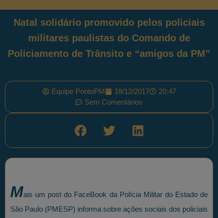
Natal solidário promovido pelos policiais
militares paulistas do Comando de
Policiamento de Trânsito e “amigos da PM”
Equipe PontoPM
18/12/2017
20:47
Sem Comentários
M
ais um post do FaceBook da Polícia Militar do Estado de
São Paulo (PMESP) informa sobre ações sociais dos policiais