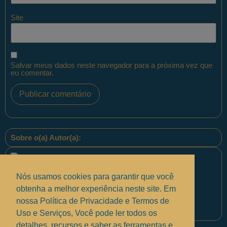
Site
Salvar meus dados neste navegador para a próxima vez que
eu comentar.
Sobre o(a) Autor(a):
Nós usamos cookies para garantir que você
obtenha a melhor experiência neste site. Em
nossa Política de Privacidade e Termos de
Equipe PontoPM
Uso e Serviços, Você pode ler todos os
detalhes, recursos e saber as ferramentas e