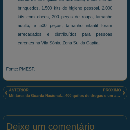
brinquedos, 1.500 kits de higiene pessoal, 2.000
kits com doces, 200 peças de roupa, tamanho
adulto, e 500 peças, tamanho infantil foram
arrecadados e distribuídos para pessoas
carentes na Vila Sônia, Zona Sul da Capital.
Fonte: PMESP.
ANTERIOR
PRÓXIMO
Militares da Guarda Nacional Republicana desenvolveram a “Operação ‘Alcohol and Drugs'”
400 quilos de drogas e um adolescente apreendidos e cinco pessoas presas pelos policiais militares mineiros, num baile funk em Belo Horizonte
Deixe um comentário