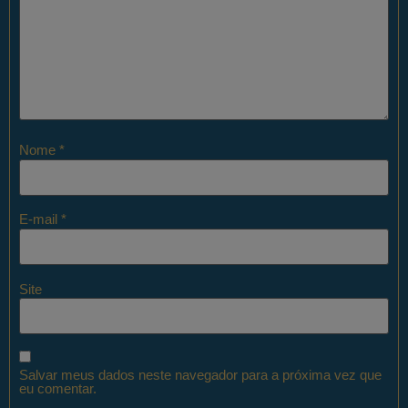
Nome
*
E-mail
*
Site
Salvar meus dados neste navegador para a próxima vez que
eu comentar.