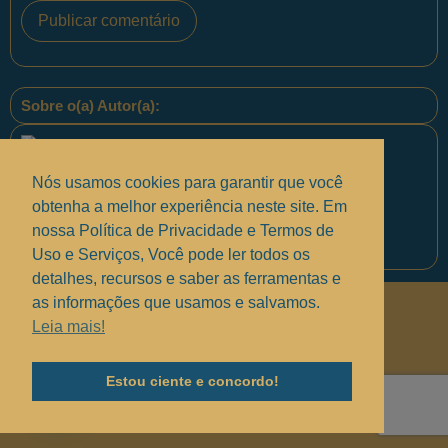
Sobre o(a) Autor(a):
Nós usamos cookies para garantir que você
obtenha a melhor experiência neste site. Em
nossa Política de Privacidade e Termos de
Equipe PontoPM
Uso e Serviços, Você pode ler todos os
detalhes, recursos e saber as ferramentas e
as informações que usamos e salvamos.
Políticas de Privacidade
.
Leia mais!
Termos de uso e Serviços
.
Solucionando suas dúvidas
.
Estou ciente e concordo!
Olá, podemos ajudá-lo(a)?!
Copyright © 2017 - 2025 —
Grupo MindBR
— PontoPM