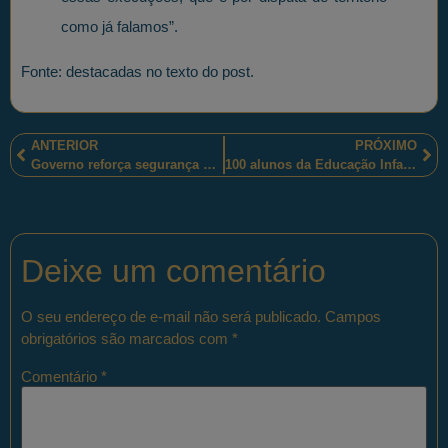
como já falamos”.
Fonte: destacadas no texto do post.
ANTERIOR
PRÓXIMO
Governo reforça segurança na fronteira com inauguração de videomonitoramento em Naviraí
100 alunos da Educação Infantil, em Vila Velha, Espírito Santo, participaram do Proerd conduzido por policiais militares
Deixe um comentário
O seu endereço de e-mail não será publicado.
Campos
obrigatórios são marcados com
*
Comentário
*