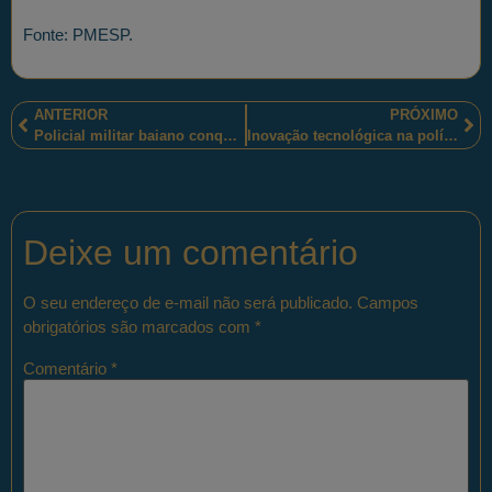
Fonte: PMESP.
ANTERIOR
PRÓXIMO
Policial militar baiano conquistou importantes vitórias na 5ª etapa do Campeonato Brasileiro do Tiro Prático,
Inovação tecnológica na polícia ostensiva é apresentada pela Polícia Militar do Estado de São Paulo
Deixe um comentário
O seu endereço de e-mail não será publicado.
Campos
obrigatórios são marcados com
*
Comentário
*