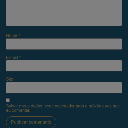
Nome
*
E-mail
*
Site
Salvar meus dados neste navegador para a próxima vez que
eu comentar.