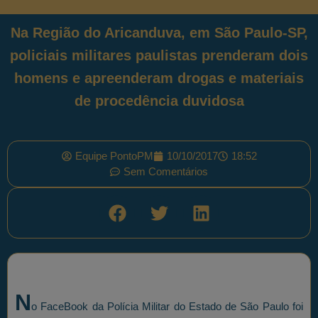
Na Região do Aricanduva, em São Paulo-SP,
policiais militares paulistas prenderam dois
homens e apreenderam drogas e materiais
de procedência duvidosa
Equipe PontoPM
10/10/2017
18:52
Sem Comentários
N
o FaceBook da Polícia Militar do Estado de São Paulo foi