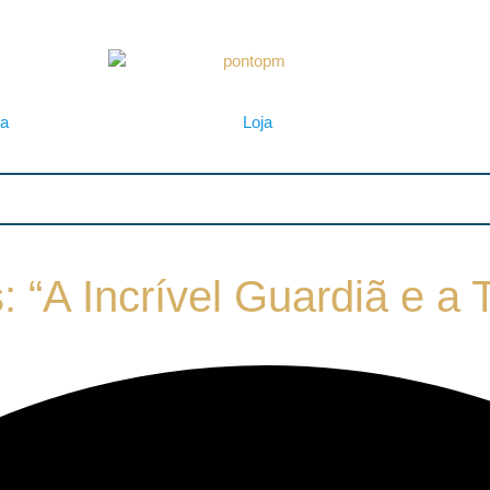
ta
Loja
: “A Incrível Guardiã e a