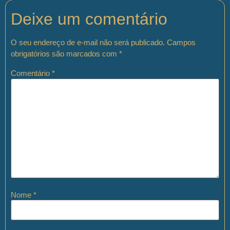
Deixe um comentário
O seu endereço de e-mail não será publicado.
Campos
obrigatórios são marcados com
*
Comentário
*
Nome
*