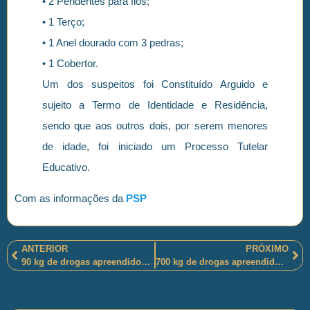
• 2 Pendentes para fios;
• 1 Terço;
• 1 Anel dourado com 3 pedras;
• 1 Cobertor.
Um dos suspeitos foi Constituído Arguido e
sujeito a Termo de Identidade e Residência,
sendo que aos outros dois, por serem menores
de idade, foi iniciado um Processo Tutelar
Educativo.
Com as informações da
PSP
ANTERIOR
PRÓXIMO
90 kg de drogas apreendidos e uma mulher presa, em Uberlândia-MG, pelos policiais militares
700 kg de drogas apreendidos e uma jovem de 19 anos presa pelos policiais militares mineiros em Uberlândia-MG