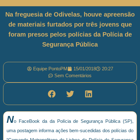
Na freguesia de Odivelas, houve apreensão
de materiais furtados por três jovens que
foram presos pelos polícias da Polícia de
Segurança Pública
Equipe PontoPM
15/01/2018
20:27
Sem Comentários
N
o FaceBook da da Polícia de Segurança Pública (SP),
uma postagem informa ações bem-sucedidas dos polícias do
“Comando Metropolitano de Lisboa da Polícia de Segurança