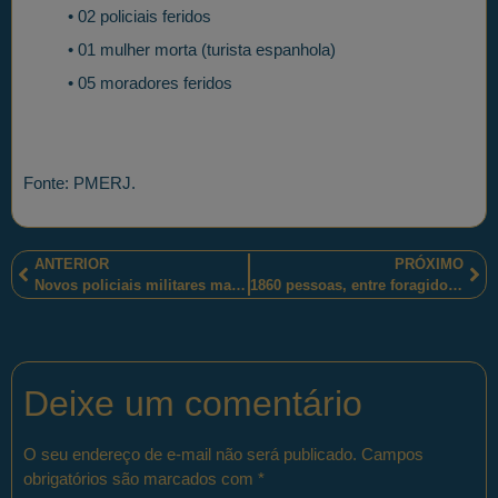
• 02 policiais feridos
• 01 mulher morta (turista espanhola)
• 05 moradores feridos
Fonte: PMERJ.
ANTERIOR
PRÓXIMO
Novos policiais militares mato-grossenses “expressam o sentimento de servir a sociedade”
1860 pessoas, entre foragidos ou com mandados de prisão, foram presas, no período de junho a setembro, pelos policiais militares espírito-santenses
Deixe um comentário
O seu endereço de e-mail não será publicado.
Campos
obrigatórios são marcados com
*