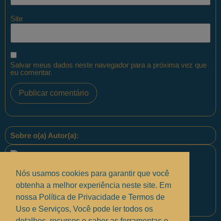
Site
Salvar meus dados neste navegador para a próxima vez que
eu comentar.
Sobre o(a) Autor(a):
Nós usamos cookies para garantir que você
obtenha a melhor experiência neste site. Em
nossa Política de Privacidade e Termos de
Equipe PontoPM
Uso e Serviços, Você pode ler todos os
detalhes, recursos e saber as ferramentas e