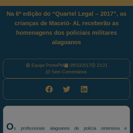
Na 6ª edição do “Quartel Legal – 2017”, as
crianças de Maceió- AL receberão as
homenagens dos policiais militares
alagoanos
Equipe PontoPM
09/10/2017
23:21
Sem Comentários
O
s profissionais alagoanos de polícia ostensiva e