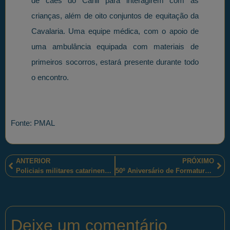
de cães do Canil para interagirem com as
crianças, além de oito conjuntos de equitação da
Cavalaria. Uma equipe médica, com o apoio de
uma ambulância equipada com materiais de
primeiros socorros, estará presente durante todo
o encontro.
Fonte: PMAL
ANTERIOR
PRÓXIMO
Policiais militares catarinenses prenderam um homem, em Tubarão-SC, com drogas, armas de fogo, munições, dinheiro e outra materiais de procedência duvidosa
50º Aniversário de Formatura dos Aspirantes de 1967
Deixe um comentário