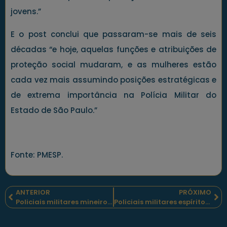
jovens.”
E o post conclui que passaram-se mais de seis
décadas “e hoje, aquelas funções e atribuições de
proteção social mudaram, e as mulheres estão
cada vez mais assumindo posições estratégicas e
de extrema importância na Polícia Militar do
Estado de São Paulo.”
Fonte: PMESP.
ANTERIOR
PRÓXIMO
Policiais militares mineiros realizaram uma comemoração ao Dia das Crianças em Contagem-MG
Policiais militares espírito-santenses participam do “PM Kids”, homenageando as crianças, no shopping VItória