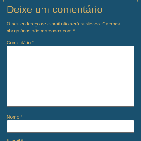
Deixe um comentário
O seu endereço de e-mail não será publicado.
Campos
obrigatórios são marcados com
*
Comentário
*
Nome
*
E-mail
*