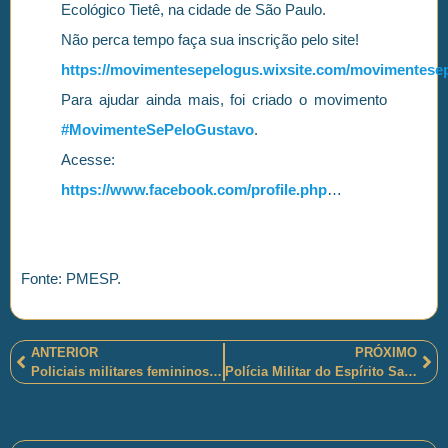
Ecológico Tietê, na cidade de São Paulo.
Não perca tempo faça sua inscrição pelo site!
https://movimentesepelogus.wixsite.com/movimentese
Para ajudar ainda mais, foi criado o movimento
#MovimenteSePeloGustavo
.
Acesse:
https://www.facebook.com/profile.php
…
Fonte: PMESP.
ANTERIOR
PRÓXIMO
Policiais militares femininos de Braço Norte, Santa Catarina, formarão Patrulha “Maria da Penha”
Polícia Militar do Espírito Santo realiza solenidade de formatura do Curso de Aperfeiçoamento de Oficiais