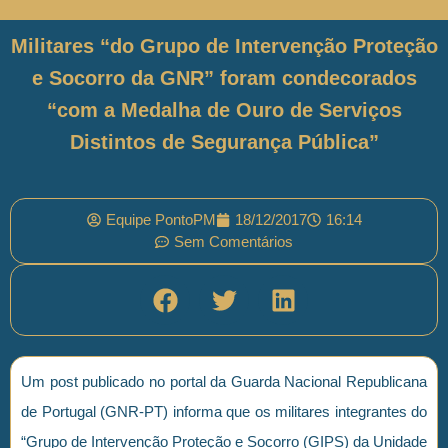
Militares “do Grupo de Intervenção Proteção
e Socorro da GNR” foram condecorados
“com a Medalha de Ouro de Serviços
Distintos de Segurança Pública”
Equipe PontoPM
18/12/2017
16:14
Sem Comentários
Um post publicado no portal da Guarda Nacional Republicana
de Portugal (GNR-PT) informa que os militares integrantes do
“Grupo de Intervenção Proteção e Socorro (GIPS) da Unidade