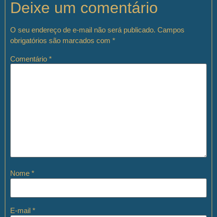
Deixe um comentário
O seu endereço de e-mail não será publicado.
Campos
obrigatórios são marcados com
*
Comentário
*
Nome
*
E-mail
*