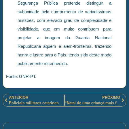
Segurança Pública pretende distinguir a
subunidade pelo cumprimento de variadíssimas
missões, com elevado grau de complexidade e
visibilidade, que em muito contribuem para
projetar a imagem da Guarda Nacional
Republicana aquém e além-fronteiras, trazendo
honra e lustre para o País, tendo sido deste modo
publicamente reconhecida.
Fonte: GNR-PT.
ANTERIOR
PRÓXIMO
Policiais militares catarinenses apreenderam adolescente, drogas, armas e munições em Florianópolis
“Natal de uma criança mais feliz”, com um gesto atencioso de policiais militares paulistas