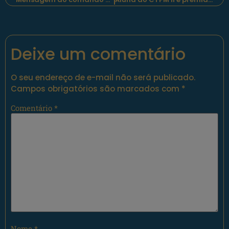
Deixe um comentário
O seu endereço de e-mail não será publicado.
Campos obrigatórios são marcados com
*
Comentário
*
Nome
*