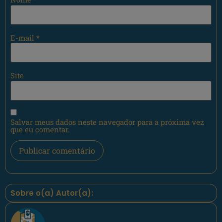
E-mail
*
Site
Salvar meus dados neste navegador para a próxima vez
que eu comentar.
Sobre o(a) Autor(a):