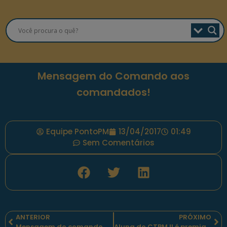
Mensagem do Comando aos
comandados!
Equipe PontoPM
13/04/2017
01:49
Sem Comentários
ANTERIOR
PRÓXIMO
Mensagem do comando aos comandados!
Aluna do CTPM II é premiada em Concurso de redação da Caerd