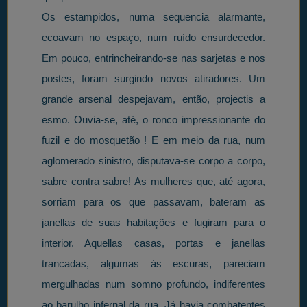
Os estampidos, numa sequencia alarmante,
ecoavam no espaço, num ruído ensurdecedor.
Em pouco, entrincheirando-se nas sarjetas e nos
postes, foram surgindo novos atiradores. Um
grande arsenal despejavam, então, projectis a
esmo. Ouvia-se, até, o ronco impressionante do
fuzil e do mosquetão ! E em meio da rua, num
aglomerado sinistro, disputava-se corpo a corpo,
sabre contra sabre! As mulheres que, até agora,
sorriam para os que passavam, bateram as
janellas de suas habitações e fugiram para o
interior. Aquellas casas, portas e janellas
trancadas, algumas ás escuras, pareciam
mergulhadas num somno profundo, indiferentes
ao barulho infernal da rua. Já havia combatentes