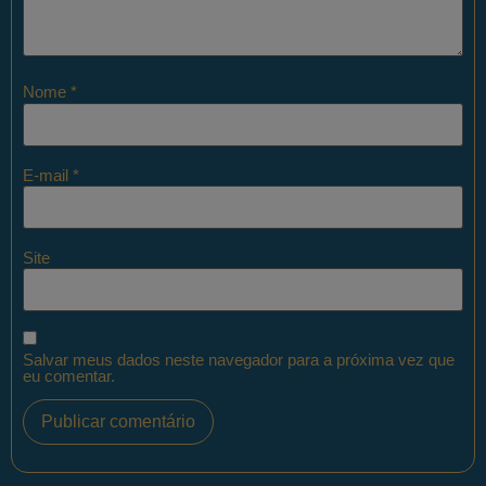
Nome
*
E-mail
*
Site
Salvar meus dados neste navegador para a próxima vez que
eu comentar.