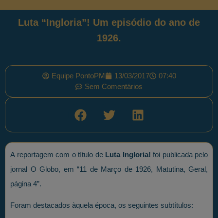
Luta “Ingloria”! Um episódio do ano de
1926.
Equipe PontoPM
13/03/2017
07:40
Sem Comentários
A reportagem com o título de
Luta Ingloria!
foi publicada pelo
jornal O Globo, em “11 de Março de 1926, Matutina, Geral,
página 4”.
Foram destacados àquela época, os seguintes subtítulos: