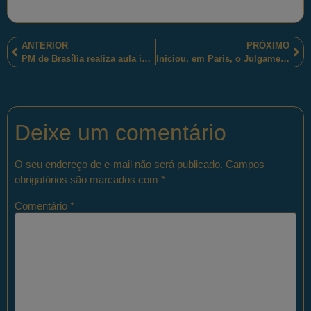
ANTERIOR
PRÓXIMO
PM de Brasília realiza aula inaugural do V Curso de Negociador Policial – 2017.
Iniciou, em Paris, o Julgamento de Carlos, o “Chacal”, pelo atentado com granada em 1974.
Deixe um comentário
O seu endereço de e-mail não será publicado.
Campos
obrigatórios são marcados com
*
Comentário
*