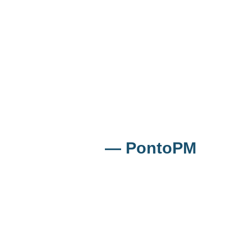
rupo MindBR
— PontoPM