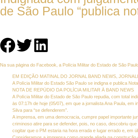
de São Paulo “publica no
Na sua página do Facebook, a Polícia Militar do Estado de São Paul
EM EDIÇÃO MATINAL DO JORNAL BAND NEWS, JORNAL
A Polícia Militar do Estado São Paulo se indigna e publica Not
NOTA DE REPÚDIO DA POLÍCIA MILITAR À BAND NEWS
A Polícia Militar do Estado de São Paulo repudia, com total i
às 07:17h de hoje (05/07), em que a jornalista Ana Paula, em 
Silva para “se defenderem”.
A imprensa, em uma democracia, cumpre papel importante junto
criminoso atire para se defender, pois, no caso, descobriu que 
cogitar que o PM estaria na hora errada e lugar errado e, em últ
Consideramos a imprensa como grande aliada na construção d