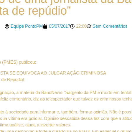
ta de repúdio”
Equipe PontoPM
05/07/2017
22:00
Sem Comentários
o (PMES) publicou:
ISTA SE EQUIVOCA AO JULGAR AÇÃO CRIMINOSA
a de Repúdio!
ndignação, a matéria da BandNews “Sargento da PM é morto em tentati
infeliz comentário, diz ao telespectador que talvez os criminosos te
 à sociedade para informar e, também, formar opinião. Não é possí
sua vítima era policial. Opinião descabida dessa faz com que a atitud
ima análise, ajuda a inverter valores.
e uma democracia forte e duradoura no Brasil. Em especial o grupo