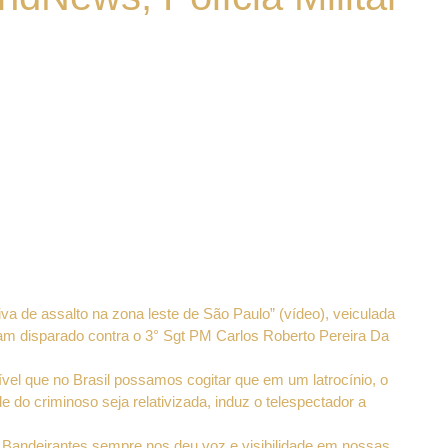
va de assalto na zona leste de São Paulo” (vídeo), veiculada
nham disparado contra o 3° Sgt PM Carlos Roberto Pereira Da
vel que no Brasil possamos cogitar que em um latrocínio, o
e do criminoso seja relativizada, induz o telespectador a
 Bandeirantes sempre nos deu voz e visibilidade em nossas