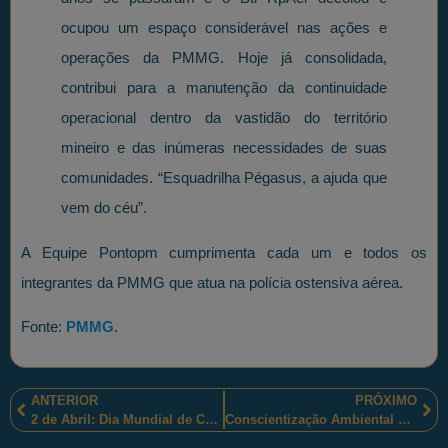
ocupou um espaço considerável nas ações e
operações da PMMG. Hoje já consolidada,
contribui para a manutenção da continuidade
operacional dentro da vastidão do território
mineiro e das inúmeras necessidades de suas
comunidades. “Esquadrilha Pégasus, a ajuda que
vem do céu”.
A Equipe Pontopm cumprimenta cada um e todos os
integrantes da PMMG que atua na polícia ostensiva aérea.
Fonte:
PMMG
.
ANTERIOR
PRÓXIMO
2 de Abril: Dia Mundial de Conscientização do Autismo
Conscientização Ambiental salvará de extinção o Soldadinho-do-Araripe.