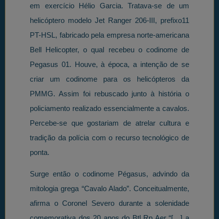
em exercício Hélio Garcia. Tratava-se de um
helicóptero modelo Jet Ranger 206-III, prefixo11
PT-HSL, fabricado pela empresa norte-americana
Bell Helicopter, o qual recebeu o codinome de
Pegasus 01. Houve, à época, a intenção de se
criar um codinome para os helicópteros da
PMMG. Assim foi rebuscado junto à história o
policiamento realizado essencialmente a cavalos.
Percebe-se que gostariam de atrelar cultura e
tradição da polícia com o recurso tecnológico de
ponta.
Surge então o codinome Pégasus, advindo da
mitologia grega “Cavalo Alado”. Conceitualmente,
afirma o Coronel Severo durante a solenidade
comemorativa dos 20 anos do Btl Rp Aer “[…] a