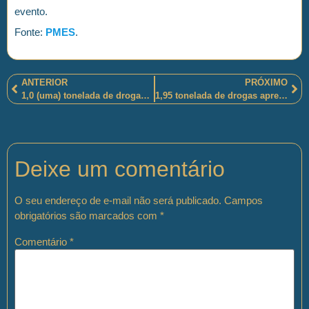
evento.
Fonte:
PMES
.
ANTERIOR
PRÓXIMO
1,0 (uma) tonelada de drogas e armas foram apreendidas pelos policiais militares cariocas, “na comunidade do Pavão-Pavãozinho, na Zona Sul do Rio”
1,95 tonelada de drogas apreendida e um homem preso por policiais militares paulistas, em Borborema, na rodovia SP-304, km 403,
Deixe um comentário
O seu endereço de e-mail não será publicado.
Campos
obrigatórios são marcados com
*
Comentário
*