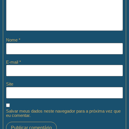
Nome
*
E-mail
*
Site
Salvar meus dados neste navegador para a próxima vez que
eu comentar.