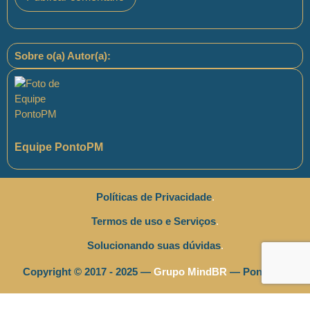
Sobre o(a) Autor(a):
Equipe PontoPM
Políticas de Privacidade
.
Termos de uso e Serviços
.
Solucionando suas dúvidas
.
Copyright © 2017 - 2025 —
Grupo MindBR
— PontoPM
Olá, podemos ajudá-lo(a)?!