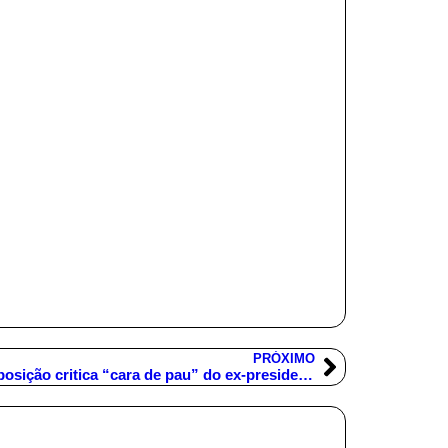
PRÓXIMO
“Lula se fortalece para 2018 e oposição critica “cara de pau” do ex-presidente”.