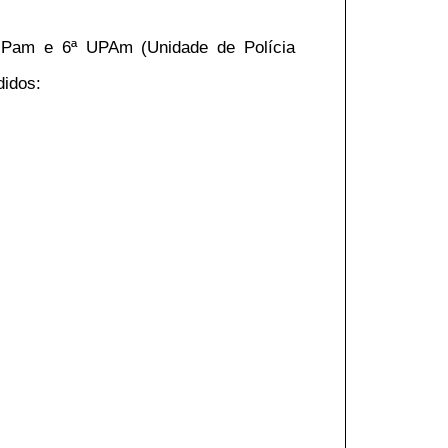
°UPam e 6ª UPAm (Unidade de Polícia
didos: