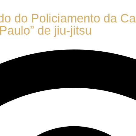
 do Policiamento da Capit
aulo” de jiu-jitsu