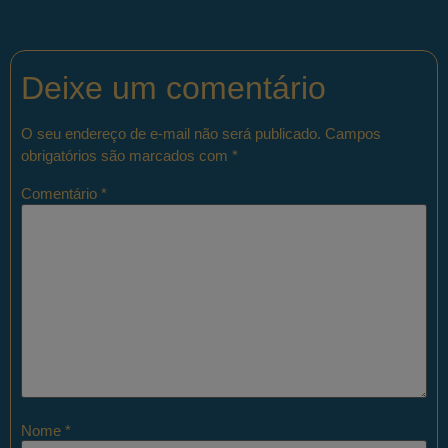
Deixe um comentário
O seu endereço de e-mail não será publicado.
Campos
obrigatórios são marcados com
*
Comentário
*
Nome
*