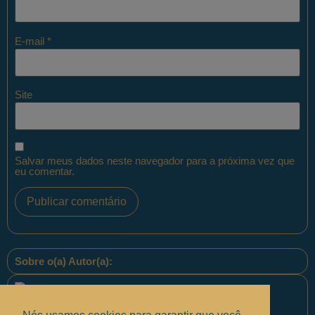
E-mail
*
Site
Salvar meus dados neste navegador para a próxima vez que
eu comentar.
Sobre o(a) Autor(a):