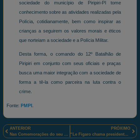
sociedade do município de Piripiri-PI tome
conhecimento sobre as atividades realizadas pela
Polícia, cotidianamente, bem como inspirar as
crianças a seguirem os valores morais e éticos
que norteiam a sociedade e a Polícia Militar.
Desta forma, o comando do 12º Batalhão de
Piripiri em conjunto com seus oficiais e praças
busca uma maior integração com a sociedade de
forma a tê-la como parceira na luta contra o
crime.
Fonte:
PMPI
.
ANTERIOR
PRÓXIMO
Nas Comemorações do seu 182º aniversário, Polícia militar de Santa Catarina homenageia profissionais mortos em serviço!
“Le Figaro chama presidente Michel Temer de ‘mal-amado'”.