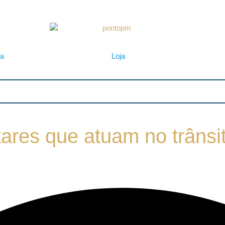
ta
Loja
tares que atuam no trânsi